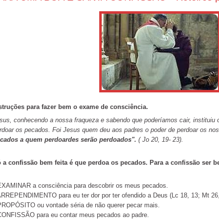
struções para fazer bem o exame de consciência.
sus, conhecendo a nossa fraqueza e sabendo que poderíamos cair, instituiu
rdoar os pecados. Foi Jesus quem deu aos padres o poder de perdoar os no
cados a quem perdoardes serão perdoados".
( Jo 20, 19- 23).
 a confissão bem feita é que perdoa os pecados. Para a confissão ser be
EXAMINAR a consciência para descobrir os meus pecados.
ARREPENDIMENTO para eu ter dor por ter ofendido a Deus (Lc 18, 13; Mt 26, 
PROPÓSITO ou vontade séria de não querer pecar mais.
CONFISSÃO para eu contar meus pecados ao padre.