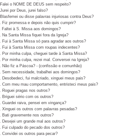
 Falei o NOME DE DEUS sem respeito?
 Jurei por Deus, jurei falso?
 Blasfemei ou disse palavras injuriosas contra Deus?
. Fiz promessa e depois não quis cumprir?
. Faltei à S. Missa aos domingos?
. Na Santa Missa fiquei fora da Igreja?
. Fui à Santa Missa só para agradar aos outros?
. Fui à Santa Missa com roupas indecentes?
. Por minha culpa, cheguei tarde à Santa Missa?
. Por minha culpa, rezei mal. Conversei na Igreja?
. Não fiz a Páscoa? - (confissão e comunhão)
. Sem necessidade, trabalhei aos domingos?
. Desobedeci, fui malcriado, xinguei meus pais?
. Com meu mau comportamento, entristeci meus pais?
. Roguei pragas nos outros?
. Briguei sério com os outros?
. Guardei raiva, pensei em vingança?
. Xinguei os outros com palavras pesadas?
. Bati gravemente nos outros?
. Desejei um grande mal aos outros?
. Fui culpado do pecado dos outros?
. Convidei os outros para pecar?