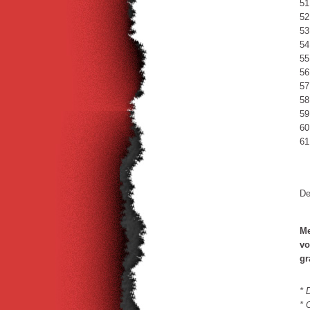
51
52
53
54
55
56
57
58
59
60
61
De
Me
vo
gr
* 
* 