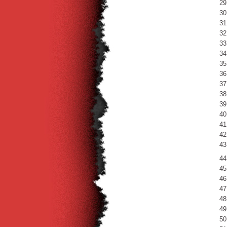
29
30
31
32
33
34
35
36
37
38
39
40
41
42
43
44
45
46
47
48
49
50