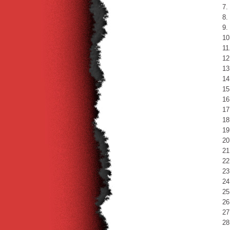
7.
8.
9.
10
11
12
13
14
15
16
17
18
19
20
21
22
23
24
25
26
27
28