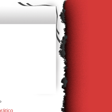
o
ático