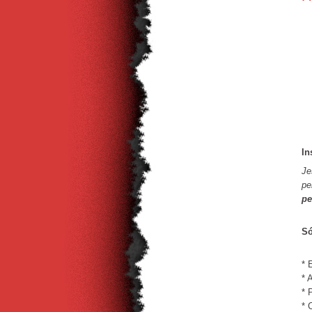
In
Je
pe
pe
Só
* 
* 
* 
* 