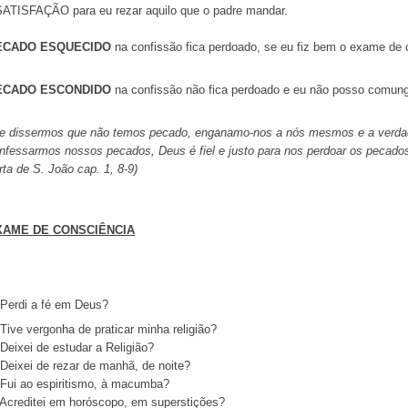
SATISFAÇÃO para eu rezar aquilo que o padre mandar.
ECADO ESQUECIDO
na confissão fica perdoado, se eu fiz bem o exame de 
ECADO ESCONDIDO
na confissão não fica perdoado e eu não posso comunga
e dissermos que não temos pecado, enganamo-nos a nós mesmos e a verda
nfessarmos nossos pecados, Deus é fiel e justo para nos perdoar os pecados e
rta de S. João cap. 1, 8-9)
XAME DE CONSCIÊNCIA
 Perdi a fé em Deus?
 Tive vergonha de praticar minha religião?
 Deixei de estudar a Religião?
 Deixei de rezar de manhã, de noite?
 Fui ao espiritismo, à macumba?
 Acreditei em horóscopo, em superstições?