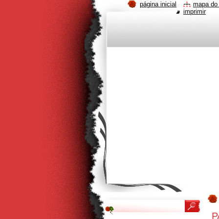
página inicial
mapa do 
imprimir
P