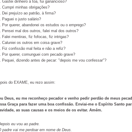
. Gastei dinheiro à toa, fui ganancioso?
. Cumpri minhas obrigações?
. Dei prejuízo ao patrão, à firma?
. Paguei o justo salário?
. Por querer, abandonei os estudos ou o emprego?
. Pensei mal dos outros, falei mal dos outros?
. Falei mentiras, fiz fofocas, fiz intrigas?
. Caluniei os outros em coisa grave?
. Fiz confissão mal feita e não a refiz?
. Por querer, comunguei com pecado grave?
. Pequei, dizendo antes de pecar: "depois me vou confessar"?
pois do EXAME, eu rezo assim:
u Deus, eu me reconheço pecador e venho pedir perdão de meus pecado
ssa Graça para fazer uma boa confissão. Enviai-me o Espírito Santo pa
avidade, as suas causas e os meios de os evitar. Amém.
Depois eu vou ao padre.
O padre vai me perdoar em nome de Deus.