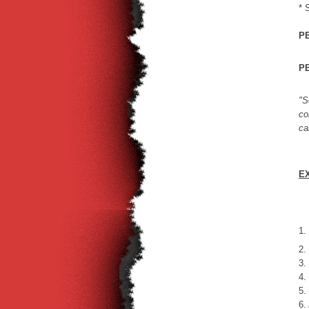
* 
P
P
"S
co
ca
E
1.
2.
3.
4.
5.
6.