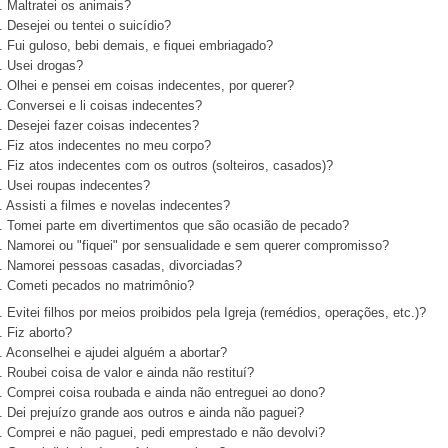
. Maltratei os animais?
. Desejei ou tentei o suicídio?
. Fui guloso, bebi demais, e fiquei embriagado?
. Usei drogas?
. Olhei e pensei em coisas indecentes, por querer?
. Conversei e li coisas indecentes?
. Desejei fazer coisas indecentes?
. Fiz atos indecentes no meu corpo?
. Fiz atos indecentes com os outros (solteiros, casados)?
. Usei roupas indecentes?
. Assisti a filmes e novelas indecentes?
. Tomei parte em divertimentos que são ocasião de pecado?
. Namorei ou "fiquei" por sensualidade e sem querer compromisso?
. Namorei pessoas casadas, divorciadas?
. Cometi pecados no matrimônio?
. Evitei filhos por meios proibidos pela Igreja (remédios, operações, etc.)?
. Fiz aborto?
. Aconselhei e ajudei alguém a abortar?
. Roubei coisa de valor e ainda não restituí?
. Comprei coisa roubada e ainda não entreguei ao dono?
. Dei prejuízo grande aos outros e ainda não paguei?
. Comprei e não paguei, pedi emprestado e não devolvi?